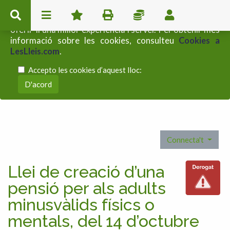
Aquest lloc web utilitza cookies pròpies i de tercers per
oferir-li una millor experiència i servei. Per obtenir més
informació sobre les cookies, consulteu
Cookies a
LesLleis.com
.
Accepto les cookies d’aquest lloc:
Connecta't
Llei de creació d’una
pensió per als adults
minusvàlids físics o
mentals, del 14 d’octubre