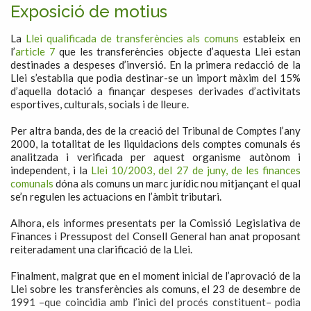
Exposició de motius
La
Llei qualificada de transferències als comuns
estableix en
l’
article 7
que les transferències objecte d’aquesta Llei estan
destinades a despeses d’inversió. En la primera redacció de la
Llei s’establia que podia destinar-se un import màxim del 15%
d’aquella dotació a finançar despeses derivades d’activitats
esportives, culturals, socials i de lleure.
Per altra banda, des de la creació del Tribunal de Comptes l’any
2000, la totalitat de les liquidacions dels comptes comunals és
analitzada i verificada per aquest organisme autònom i
independent, i la
Llei 10/2003, del 27 de juny, de les finances
comunals
dóna als comuns un marc jurídic nou mitjançant el qual
se’n regulen les actuacions en l’àmbit tributari.
Alhora, els informes presentats per la Comissió Legislativa de
Finances i Pressupost del Consell General han anat proposant
reiteradament una clarificació de la Llei.
Finalment, malgrat que en el moment inicial de l’aprovació de la
Llei sobre les transferències als comuns, el 23 de desembre de
1991 –que coincidia amb l’inici del procés constituent– podia