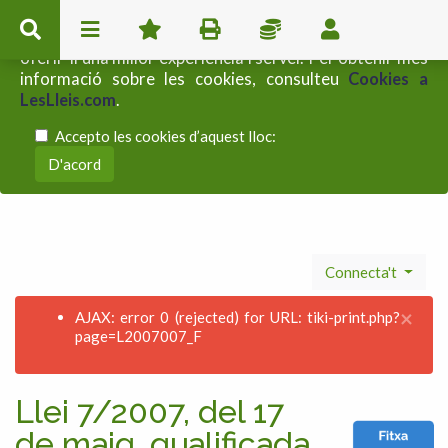
Aquest lloc web utilitza cookies pròpies i de tercers per
oferir-li una millor experiència i servei. Per obtenir més
informació sobre les cookies, consulteu
Cookies a
LesLleis.com
.
Accepto les cookies d’aquest lloc:
Connecta't
×
AJAX: error 0 (rejected) for URL: tiki-print.php?
page=L2007007_F
Llei 7/2007, del 17
de maig, qualificada