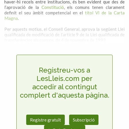
haver-hi recels entre institucions, és ben evident que des de
l’aprovació de la
Constitució
, els comuns tenen clarament
definit el seu àmbit competencial en el
títol VI de la Carta
Magna
.
Per aquests motius, el Consell General, aprova la següent Llei
qualificada de modificació de l’article 9 de la Llei qualificada de
transferències als comuns, de 4 de novembre de 1993.
Registreu-vos a
LesLleis.com per
accedir al contingut
complert d'aquesta pàgina.
Registre gratuït
Subscripció