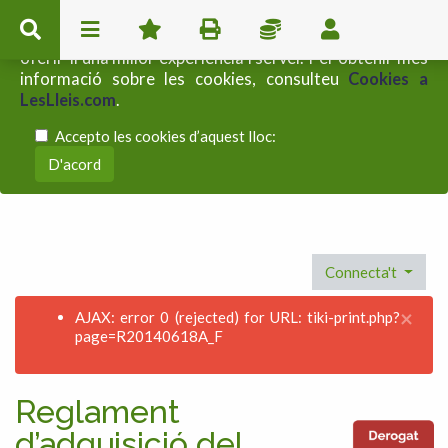
Aquest lloc web utilitza cookies pròpies i de tercers per
oferir-li una millor experiència i servei. Per obtenir més
informació sobre les cookies, consulteu
Cookies a
LesLleis.com
.
Accepto les cookies d’aquest lloc:
Connecta't
×
AJAX: error 0 (rejected) for URL: tiki-print.php?
page=R20140618A_F
Reglament
d’adquisició del