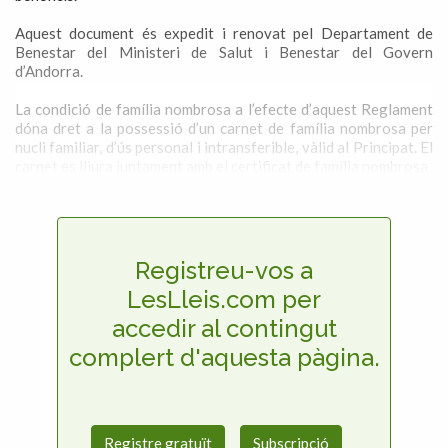
Aquest document és expedit i renovat pel Departament de
Benestar del Ministeri de Salut i Benestar del Govern
d’Andorra.
La condició de família nombrosa a l’efecte d’aquest Reglament
dóna dret a la possessió d’un carnet de família nombrosa per
nucli familiar, d’ús personal i intransferible, vàlid al Principat. El
carnet es lliura juntament amb el certificat de família nombrosa.
Registreu-vos a
LesLleis.com per
accedir al contingut
complert d'aquesta pàgina.
Registre gratuït
Subscripció